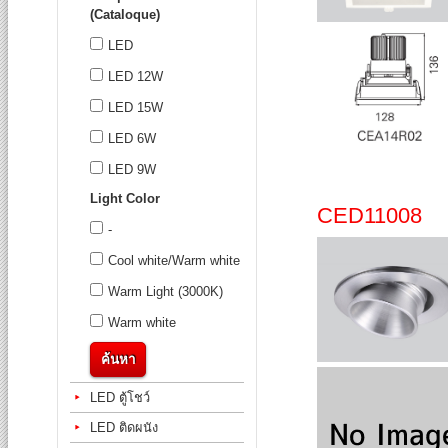
(Cataloque)
LED
LED 12W
LED 15W
LED 6W
LED 9W
Light Color
CED11008
-
Cool white/Warm white
Warm Light (3000K)
Warm white
ค้นหา
LED ตู้โชว์
LED ติดผนัง